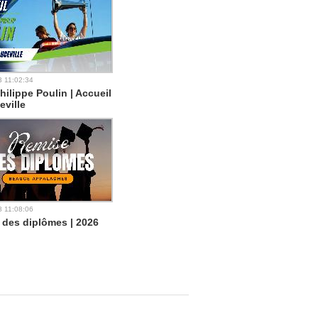
3 11:02:34
hilippe Poulin | Accueil
eville
8 11:08:06
 des diplômes | 2026