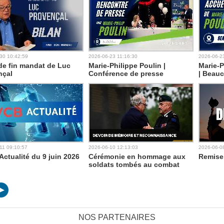
30 10:42:59
2026-06-23 11:16:30
2026-06-2
de fin mandat de Luc
Marie-Philippe Poulin |
Marie-P
nçal
Conférence de presse
| Beauc
11 09:10:57
2026-06-10 12:13:03
2026-06-0
ctualité du 9 juin 2026
Cérémonie en hommage aux
Remise
soldats tombés au combat
NOS PARTENAIRES