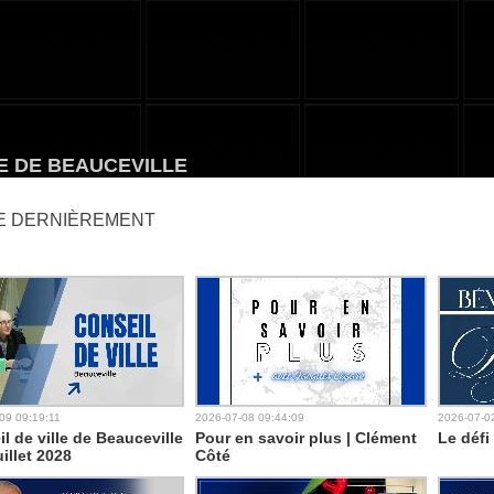
élévision communautaire de Beauceville
E DE BEAUCEVILLE
IE DERNIÈREMENT
09 09:19:11
2026-07-08 09:44:09
2026-07-0
l de ville de Beauceville
Pour en savoir plus | Clément
Le défi
uillet 2028
Côté